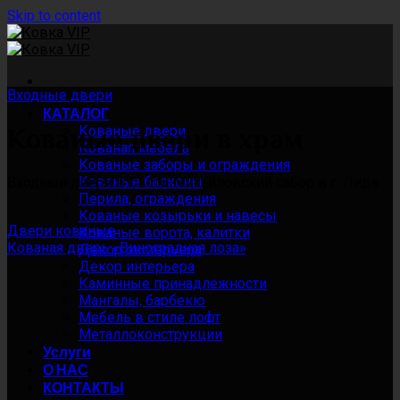
Skip to content
Входные двери
КАТАЛОГ
Кованые двери
Кованые двери в храм
Кованая мебель
Кованые заборы и ограждения
Кованые балконы
Входные двери в Свято-Михайловский сабор в г. Лида
Перила, ограждения
Кованые козырьки и навесы
Двери кованые
Кованые ворота, калитки
Кованая дверь «Виноградная лоза»
Декор экстерьера
Декор интерьера
Каминные принадлежности
Мангалы, барбекю
Мебель в стиле лофт
Металлоконструкции
Услуги
О НАС
КОНТАКТЫ