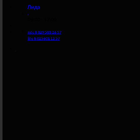
Лида
.
09:00 - 17:00
mtc 8 029 583 26 57
life 8 025601 12 57