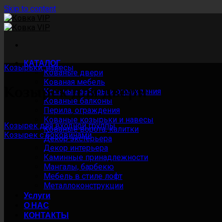
Skip to content
КАТАЛОГ
Козырьки, навесы
Кованые двери
Кованая мебель
Козырек для двери
Кованые заборы и ограждения
Кованые балконы
Перила, ограждения
Кованые козырьки и навесы
Козырек для входной группы
Кованые ворота, калитки
Козырек с боковинами
Декор экстерьера
Декор интерьера
Каминные принадлежности
Мангалы, барбекю
Мебель в стиле лофт
Металлоконструкции
Услуги
О НАС
КОНТАКТЫ