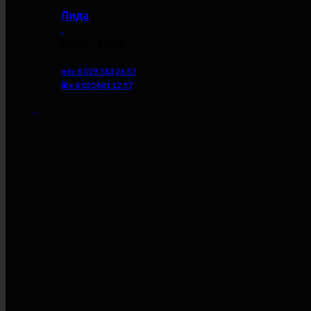
Лида
.
09:00 - 17:00
mtc 8 029 583 26 57
life 8 025601 12 57